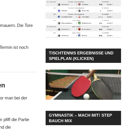
kmauern. Die Tore
Termin ist noch
TISCHTENNIS ERGEBNISSE UND
SPIELPLAN (KLICKEN)
en
lor man bei der
GYMNASTIK – MACH MIT! STEP
pfiff die Partie
BAUCH MIX
nd die