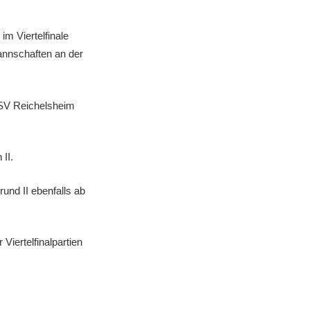
im Viertelfinale
Mannschaften an der
 KSV Reichelsheim
II.
rund II ebenfalls ab
iertelfinalpartien