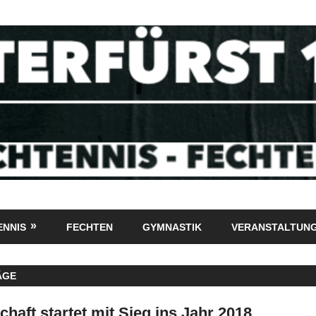
ENNIS
FECHTEN
GYMNASTIK
VERANSTALTUN
ÄGE
haft startet mit Sieg ins Jahr 2018