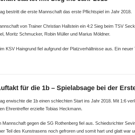
g bestritt die erste Mannschaft das erste Pflichtspiel im Jahr 2018.
nnschaft von Trainer Christian Hallstein ein 4:2 Sieg beim TSV Sec
del, Moritz Schmucker, Robin Müller und Marius Möldner.
im KSV Haingrund fiel aufgrund der Platzverhältnisse aus. Ein neuer 
uftakt für die 1b – Spielabsage bei der Erst
g erwischte die 1b einen schlechten Start ins Jahr 2018. Mit 1:6 ver
en Ehrentreffer erzielte Tobias Heckmann.
n Mannschaft gegen die SG Rothenberg fiel aus. Schiedsrichter Sevim 
iner Teil des Kunstrasens noch gefroren und somit hart und glatt war u