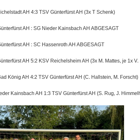
chelstadt AH 4:3 TSV Günterfürst AH (3x T Schenk)
ünterfürst AH : SG Nieder Kainsbach AH ABGESAGT
ünterfürst AH : SC Hassenroth AH ABGESAGT
nterfürst AH 5:2 KSV Reichelsheim AH (3x M. Mattes, je 1x V.
d König AH 4:2 TSV Günterfürst AH (C. Hallstein, M. Forscht)
der Kainsbach AH 1:3 TSV Günterfürst AH (S. Rug, J. Himmelh