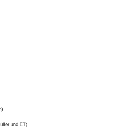
m)
üller und ET)