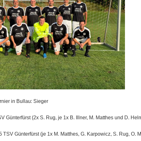
nier in Bullau: Sieger
 Günterfürst (2x S. Rug, je 1x B. Illner, M. Matthes und D. Hel
 TSV Günterfürst (je 1x M. Matthes, G. Karpowicz, S. Rug, O. M