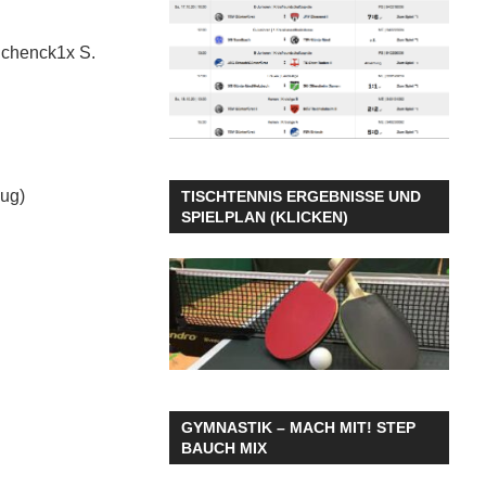
 Schenck1x S.
Rug)
TISCHTENNIS ERGEBNISSE UND
SPIELPLAN (KLICKEN)
GYMNASTIK – MACH MIT! STEP
BAUCH MIX