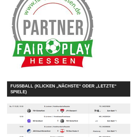
FUSSBALL (KLICKEN „NÄCHSTE“ ODER „LETZTE“
SPIELE)