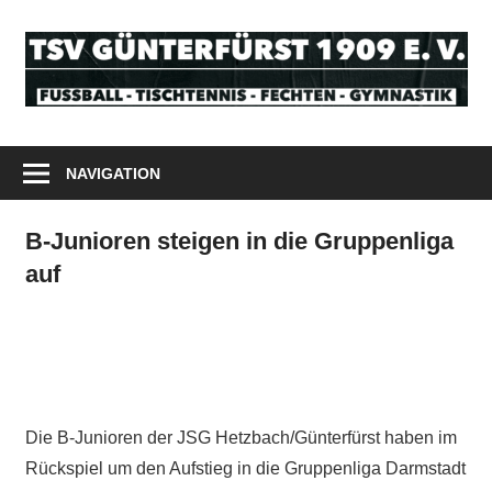
Zum
Inhalt
T
springen
G
Odenwald
1
Tischtennis
NAVIGATION
Fußball
e
Fechten
B-Junioren steigen in die Gruppenliga
V
Gymnastik
auf
Die B-Junioren der JSG Hetzbach/Günterfürst haben im
Rückspiel um den Aufstieg in die Gruppenliga Darmstadt