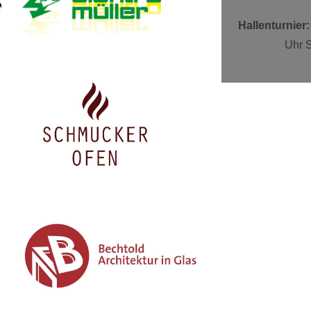
V.
Hallenturnier:
Uhr S