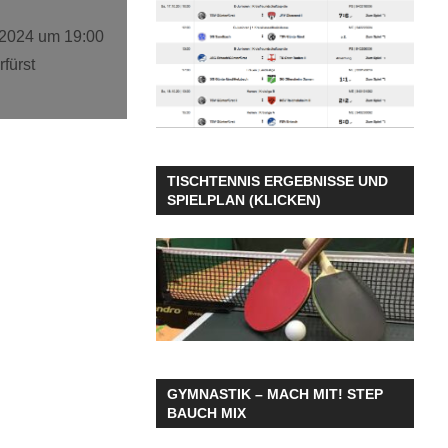
.2024 um 19:00
fürst
TISCHTENNIS ERGEBNISSE UND
SPIELPLAN (KLICKEN)
GYMNASTIK – MACH MIT! STEP
BAUCH MIX