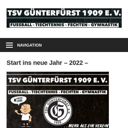
Zum
Inhalt
T
springen
G
Odenwald
1
Tischtennis
NAVIGATION
Fußball
e
Fechten
Start ins neue Jahr – 2022 –
V
Gymnastik