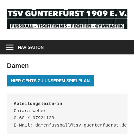
Zum
Inhalt
T
springen
G
Odenwald
1
Tischtennis
NAVIGATION
Fußball
e
Fechten
Damen
V
Gymnastik
HIER GEHTS ZU UNSEREM SPIELPLAN
Abteilungsleiterin
Chiara Weber
0160 / 97921123
E-Mail: damenfussball@tsv-guenterfuerst.de