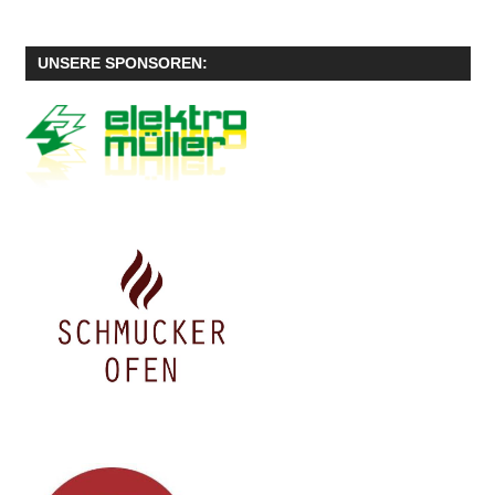
JAHRESHAUPTVERSAMMLUNG
UNSERE SPONSOREN:
JHV