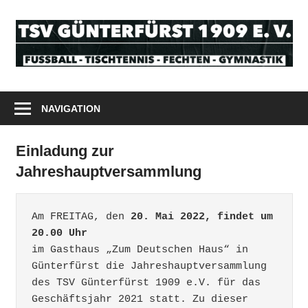
Zum
Inhalt
T
springen
G
Odenwald
1
Tischtennis
NAVIGATION
Fußball
e
Fechten
Einladung zur
V
Gymnastik
Jahreshauptversammlung
Am FREITAG, den 
20. Mai 2022, findet um 
20.00 Uhr 
im Gasthaus „Zum Deutschen Haus“ in 
Günterfürst die Jahreshauptversammlung 
des TSV Günterfürst 1909 e.V. für das 
Geschäftsjahr 2021 statt. Zu dieser 