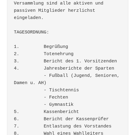
Versammlung sind alle aktiven und 
passiven Mitglieder herzlichst 
eingeladen.

TAGESORDNUNG:

1.	   Begrüßung

2.	   Totenehrung

3.	   Bericht des 1. Vorsitzenden  

4.	   Jahresberichte der Sparten              

           - Fußball (Jugend, Senioren, 
Damen u. AH)

           - Tischtennis

           - Fechten

           - Gymnastik

5.	   Kassenbericht

6.	   Bericht der Kassenprüfer

7.	   Entlastung des Vorstandes

8.	   Wahl eines Wahlleiters
